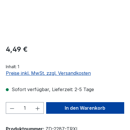
Regulärer Preis:
4,49 €
Inhalt:
1
Preise inkl. MwSt. zzgl. Versandkosten
Sofort verfügbar, Lieferzeit: 2-5 Tage
Produkt Anzahl: Gib den gewünschten We
In den Warenkorb
Produktnummer:
ZD-2287-TRXI