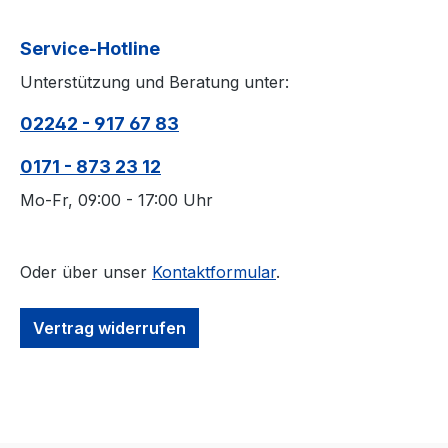
vollkomm
sorgt für
Service-Hotline
Umgebung. Hochw
Unterstützung und Beratung unter:
Verarbei
Unsere P
02242 - 917 67 83
Qualität 
hellblaue
0171 - 873 23 12
weiteres
Mo-Fr, 09:00 - 17:00 Uhr
Standards
Verzinku
schützen
Oder über unser
Kontaktformular
.
und Abnu
sicher se
sicheren 
Vertrag widerrufen
Wichtige
Bitte bea
Schiebegr
Stellen 
denen das