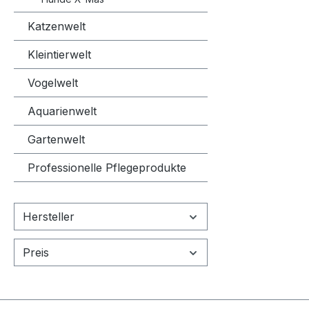
und trag
gehen od
Katzenwelt
umstelle
praktisch
Kleintierwelt
Problem.
Vogelwelt
verzinkt
einem an
Aquarienwelt
lackiert,
schöne Op
Gartenwelt
auch lan
Professionelle Pflegeprodukte
Komfort 
Hundekäfi
ausziehb
Hersteller
die in de
Käfig gest
die Reini
Preis
Lade ein
säubern 
des Käfig