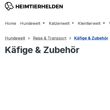
m Hauptinhalt springen
Zur Suche springen
Zur Hauptnavigation springen
Home
Hundewelt
Katzenwelt
Kleintierwelt
Hundewelt
Reise & Transport
Käfige & Zubehör
Käfige & Zubehör