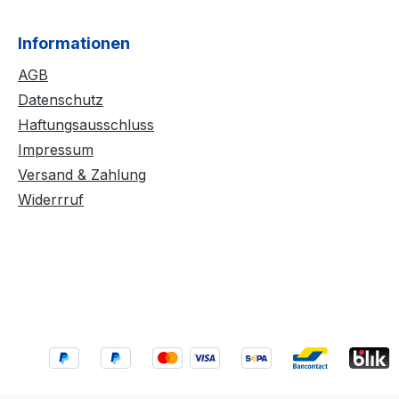
en unbedenklich und
 eine hygienische
Informationen
ertige
tung und Materialien
AGB
rodukte stehen für
Datenschutz
und Langlebigkeit. Der
Haftungsausschluss
 Hundekäfig ist ein
Impressum
 Beispiel für unsere hohen
Versand & Zahlung
. Die sorgfältige
Widerrruf
ng und Lackierung
 den Käfig vor Korrosion
tzung. So können Sie
in, dass Ihr Hund einen
und stabilen Platz hat.
 Hinweise zur Nutzung
chten Sie, dass unter den
iffen der Tür sehr kleine
vorhanden sein können, an
 Metall nicht lackiert