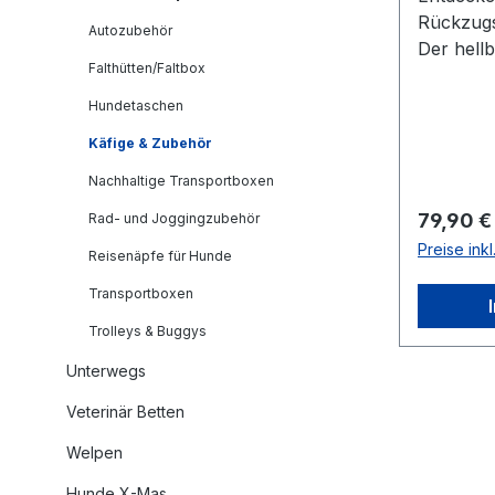
Rückzugs
Autozubehör
Der hell
Falthütten/Faltbox
Ein stilv
Ihren Hu
Hundetaschen
(L/B/H) 
Käfige & Zubehör
praktisch
Lösung, 
Nachhaltige Transportboxen
eigenen 
Reguläre
79,90 €
Rad- und Joggingzubehör
hellblau
Preise ink
Reisenäpfe für Hunde
vereint F
Er ist ni
Transportboxen
Rückzugs
Trolleys & Buggys
sondern a
Accessoi
Unterwegs
Einfach 
Veterinär Betten
transpor
mitgeliefe
Welpen
Käfig mü
Hunde X-Mas