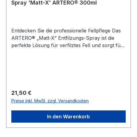
Spray 'Matt-X' ARTERO® 300ml
Entdecken Sie die professionelle Fellpflege Das
ARTERO® „Matt-X“ Entfilzungs-Spray ist die
perfekte Lösung für verfilztes Fell und sorgt für
professionelle Pflege direkt bei Ihnen zu Hause.
Entwickelt für Hunde und Katzen, ermöglicht
dieser innovative Spray die sanfte und effektive
Lösung von Knoten und Verfilzungen, während
das Fell intensiv gepflegt und vor weiteren
Schäden geschützt wird. Warum ist ARTERO®
Regulärer Preis:
21,50 €
„Matt-X“ die ideale Wahl für Ihr Haustier?
Preise inkl. MwSt. zzgl. Versandkosten
Vielseitigkeit: Geeignet für alle Rassen und
Felltypen, von langem, seidigem Fell bis hin zu
In den Warenkorb
dichter Unterwolle. Hocheffizient: Löst
Verfilzungen und Knoten mühelos und schützt
gleichzeitig das Fell. Glanz und Pflege: Die