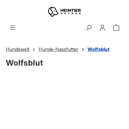
Zum Hauptinhalt springen
Ware
Hundewelt
Hunde-Nassfutter
Wolfsblut
Wolfsblut