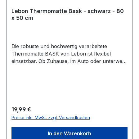
Lebon Thermomatte Bask - schwarz - 80
x 50 cm
Die robuste und hochwertig verarbeitete
Thermomatte BASK von Lebon ist flexibel
einsetzbar. Ob Zuhause, im Auto oder unterwegs
schützt die Matte Böden und Polster vor
Hundehaaren und Schmutz. Der hochwertige
Schaumstoff ist sehr stabil und formbeständig,
schützt die Gelenke vor harten Böden und sorgt
im Inneren für ein flauschiges Gefühl und eine
warme Liegefälche. Die weiche Schaumstoff-
Regulärer Preis:
19,99 €
Füllung speichert die Körperwärme des Tieres
Preise inkl. MwSt. zzgl. Versandkosten
und gibt sie wieder ab. Die Oberfläche ist
kuschelig weich und der Boden rutschfest und
In den Warenkorb
sehr strapazierfähig. Durch ein einfaches