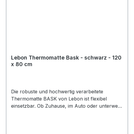
Lebon Thermomatte Bask - schwarz - 120
x 80 cm
Die robuste und hochwertig verarbeitete
Thermomatte BASK von Lebon ist flexibel
einsetzbar. Ob Zuhause, im Auto oder unterwegs
schützt die Matte Böden und Polster vor
Hundehaaren und Schmutz. Der hochwertige
Schaumstoff ist sehr stabil und formbeständig,