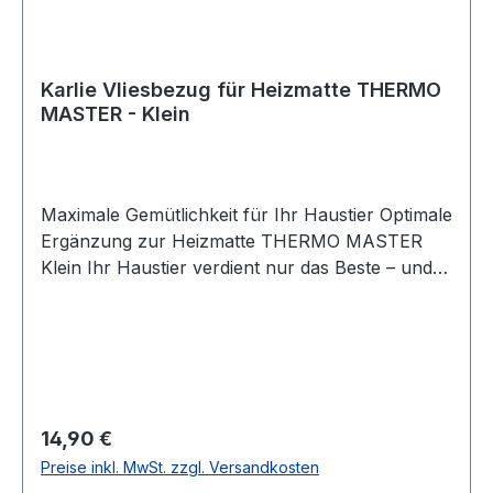
Karlie Vliesbezug für Heizmatte THERMO
MASTER - Klein
Maximale Gemütlichkeit für Ihr Haustier Optimale
Ergänzung zur Heizmatte THERMO MASTER
Klein Ihr Haustier verdient nur das Beste – und
genau das bietet der Karlie Vliesbezug für die
Heizmatte THERMO MASTER. Entwickelt, um die
Wärmeleistung der Heizmatte optimal zu
unterstützen, sorgt dieser Bezug für ein
angenehmes und behagliches Liegegefühl.
Speziell passend für die Heizmatte THERMO
Regulärer Preis:
14,90 €
MASTER Klein, ist dieser weiche Vliesbezug die
Preise inkl. MwSt. zzgl. Versandkosten
perfekte Ergänzung, um Ihrem Hund oder Ihrer