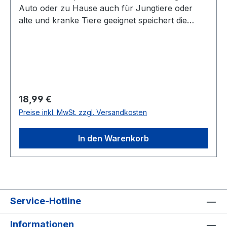
Auto oder zu Hause auch für Jungtiere oder
alte und kranke Tiere geeignet speichert die
Wärme bis zu 8 Stunden einfach in der
Mikrowelle zu erwärmen funktioniert ohne
Wasser einzufüllen Fleece-Bezug durch
Klettverschluss abnehmbar: Maschinenwäsche
bis 30 °C besonders empfehlenswert an kalten
Tagen im Auto, zu Hause oder im
Regulärer Preis:
18,99 €
KleinstierstallDurchmesser: ca. 26 cmFarbe:
Preise inkl. MwSt. zzgl. Versandkosten
schwarz/weiß
In den Warenkorb
Service-Hotline
Informationen