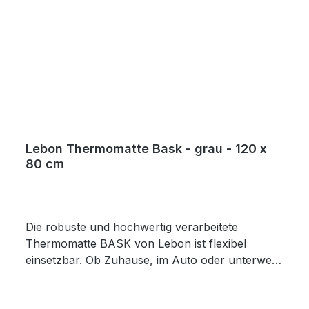
Bestellen Sie jetzt den Karlie Vliesbezug für die
Heizmatte THERMO MASTER! Gönnen Sie
Ihrem Haustier das Plus an Komfort! Der Karlie
Vliesbezug macht aus der Heizmatte einen noch
angenehmeren Ruheplatz. Bestellen Sie jetzt und
sorgen Sie dafür, dass Ihr Hund oder Ihre Katze
den perfekten Liegekomfort genießt!
Lebon Thermomatte Bask - grau - 120 x
80 cm
Die robuste und hochwertig verarbeitete
Thermomatte BASK von Lebon ist flexibel
einsetzbar. Ob Zuhause, im Auto oder unterwegs
schützt die Matte Böden und Polster vor
Hundehaaren und Schmutz. Der hochwertige