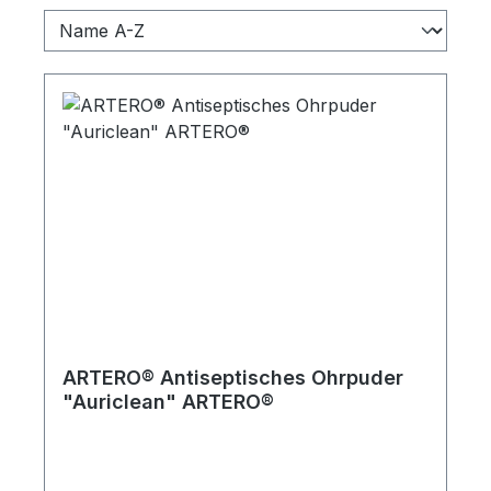
ARTERO® Antiseptisches Ohrpuder
"Auriclean" ARTERO®