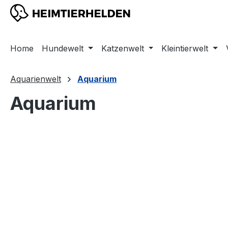
m Hauptinhalt springen
Zur Suche springen
Zur Hauptnavigation springen
Home
Hundewelt
Katzenwelt
Kleintierwelt
Aquarienwelt
Aquarium
Aquarium