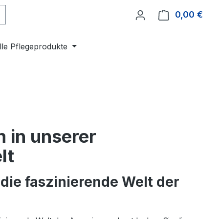
0,00 €
Ware
lle Pflegeprodukte
 in unserer
lt
die faszinierende Welt der