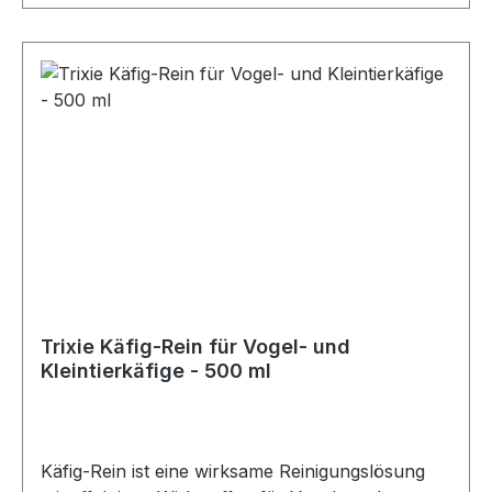
Vogelarten Ideal für feuchte Stellen in Käfigen
und Volieren Stiftung Warentest bewertet mit
«gut» 100 % biologisch abbaubar und
umweltfreundlich Hohe Saugkraft und
zuverlässige Geruchsbindung Effizient und
sparsam im Verbrauch Wenn Sie nach einer
hochwertigen, natürlichen und
umweltfreundlichen Einstreu für Ihre Haustiere
suchen, ist die Cats Best Universal-Streu die
perfekte Wahl. Sie sorgt für ein angenehmes,
trockenes und hygienisches Zuhause für Ihre
Lieblinge, während sie Ihnen die Arbeit
erleichtert und die Umwelt schont. Machen Sie
Trixie Käfig-Rein für Vogel- und
keine Kompromisse, wenn es um das
Kleintierkäfige - 500 ml
Wohlbefinden Ihrer Haustiere geht – entscheiden
Sie sich für Cats Best Universal!
Käfig-Rein ist eine wirksame Reinigungslösung