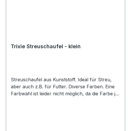
Trixie Streuschaufel - klein
Streuschaufel aus Kunststoff. Ideal für Streu,
aber auch z.B. für Futter. Diverse Farben. Eine
Farbwahl ist leider nicht möglich, da die Farbe je
nach Lagerbestand gewählt wird. Gesamtmaße:
ca. 23,5 x 8 cm (LxB) Maße der Schaufelfläche:
ca. 13 x 7,5 cm (LxB)