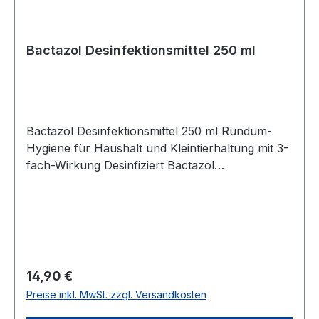
Bactazol Desinfektionsmittel 250 ml
Bactazol Desinfektionsmittel 250 ml Rundum-
Hygiene für Haushalt und Kleintierhaltung mit 3-
fach-Wirkung Desinfiziert Bactazol
Desinfektionsmittel bietet eine effektive
Desinfektionslösung für den Haushalt, Möbel,
Tierbehausungen und die Umgebung von
Mensch und Tier. Es eliminiert zuverlässig Keime
und sorgt für eine hygienische Umgebung. Wirkt
bakterizid Das Mittel bekämpft bakterielle
Regulärer Preis:
14,90 €
Infektionserreger wie Salmonellen und Coli-
Preise inkl. MwSt. zzgl. Versandkosten
Keime, die oft Darmerkrankungen verursachen.