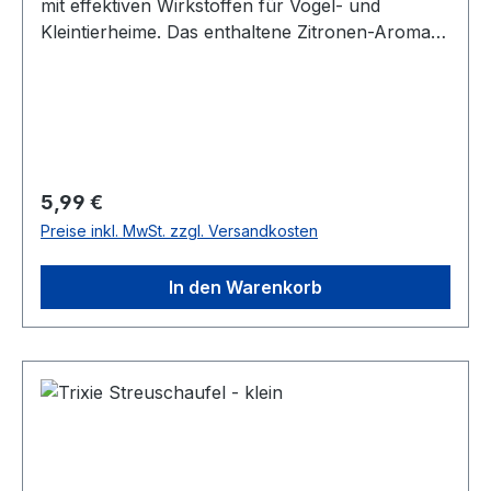
mit effektiven Wirkstoffen für Vogel- und
Kleintierheime. Das enthaltene Zitronen-Aroma
sorgt für einen angenehmen Duft. Das Spray ist
ozonfreundlich und bei Anwendung, wie auf der
Verpackung beschrieben, ungefährlich für
Mensch und Tier. Inhalt: 500ml
Regulärer Preis:
5,99 €
Preise inkl. MwSt. zzgl. Versandkosten
In den Warenkorb