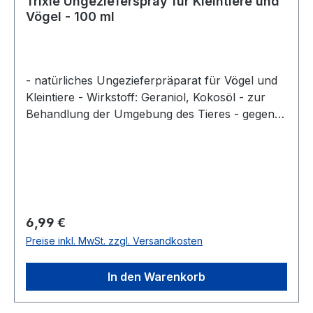
Trixie Ungezieferspray für Kleintiere und
Vögel - 100 ml
- natürliches Ungezieferpräparat für Vögel und
Kleintiere - Wirkstoff: Geraniol, Kokosöl - zur
Behandlung der Umgebung des Tieres - gegen
Flöhe, Zecken, Läuse und Milben - vom LHS
Institut, Wien wissenschaftlich getestet - Inhalt:
100 ml Biozide sicher verwenden. Vor Gebrauch
stets Kennzeichnung und Produktinformation
lesen.
Regulärer Preis:
6,99 €
Preise inkl. MwSt. zzgl. Versandkosten
In den Warenkorb