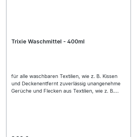
Trixie Waschmittel - 400ml
für alle waschbaren Textilien, wie z. B. Kissen
und Deckenentfernt zuverlässig unangenehme
Gerüche und Flecken aus Textilien, wie z. B.
Urin, Kot und Erbrochenesfür eine angenehme
Frische, auch bei stark geruchsbelasteten
Textilien Inhalt: 400 mlInhaltsstoffe gem. Wasch-
und Reinigungsmittelgesetz: AQUA, LAURYL
GLUCOSIDE, Sulfuric acid, mono-C12-16-alkyl
esters, sodium salts, ALCOHOL,