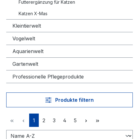
Futterergänzung für Katzen
Katzen X-Mas
Kleintierwelt
Vogelwelt
Aquarienwelt
Gartenwelt
Professionelle Pflegeprodukte
Produkte filtern
Seite
Seite
Seite
Seite
Seite
1
2
3
4
5