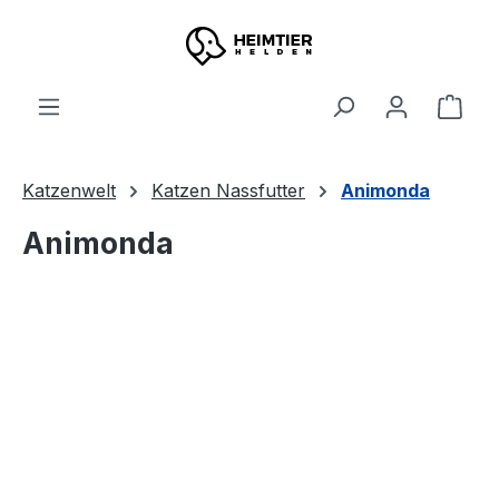
Zum Hauptinhalt springen
Ware
Katzenwelt
Katzen Nassfutter
Animonda
Animonda