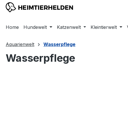
m Hauptinhalt springen
Zur Suche springen
Zur Hauptnavigation springen
Home
Hundewelt
Katzenwelt
Kleintierwelt
Aquarienwelt
Wasserpflege
Wasserpflege