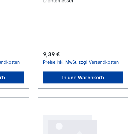
Dichtemesser
Regulärer Preis:
9,39 €
sandkosten
Preise inkl. MwSt. zzgl. Versandkosten
rb
In den Warenkorb