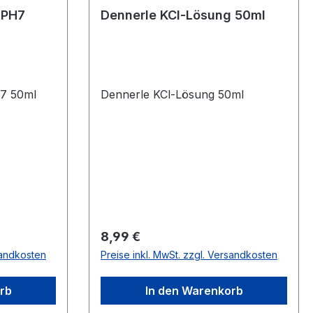
 PH7
Dennerle KCl-Lösung 50ml
H7 50ml
Dennerle KCl-Lösung 50ml
Regulärer Preis:
8,99 €
sandkosten
Preise inkl. MwSt. zzgl. Versandkosten
rb
In den Warenkorb