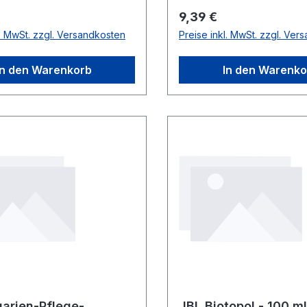
r Preis:
Regulärer Preis:
9,39 €
l. MwSt. zzgl. Versandkosten
Preise inkl. MwSt. zzgl. Ver
In den Warenkorb
In den Warenko
arien-Pflege-
JBL Biotopol - 100 ml