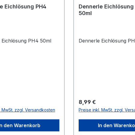
e Eichlösung PH4
Dennerle Eichlösung
50ml
 Eichlösung PH4 50ml
Dennerle Eichlösung P
r Preis:
Regulärer Preis:
8,99 €
l. MwSt. zzgl. Versandkosten
Preise inkl. MwSt. zzgl. Ver
In den Warenkorb
In den Warenko