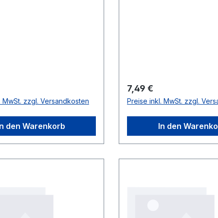
r Preis:
Regulärer Preis:
7,49 €
l. MwSt. zzgl. Versandkosten
Preise inkl. MwSt. zzgl. Ver
In den Warenkorb
In den Warenko