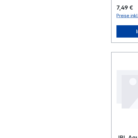
Reguläre
7,49 €
Preise ink
JBL Aqu