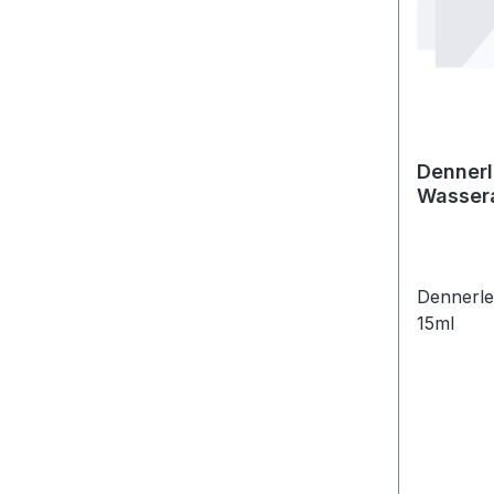
Denner
Wassera
Dennerle
15ml