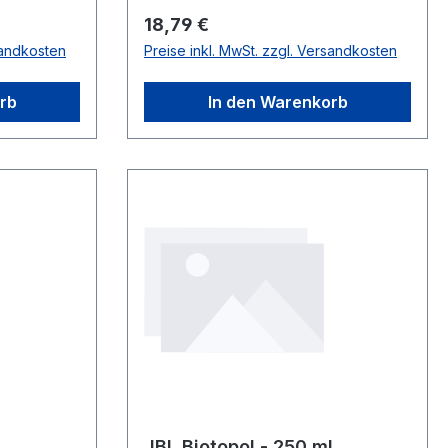
Regulärer Preis:
18,79 €
sandkosten
Preise inkl. MwSt. zzgl. Versandkosten
rb
In den Warenkorb
JBL Biotopol - 250 ml