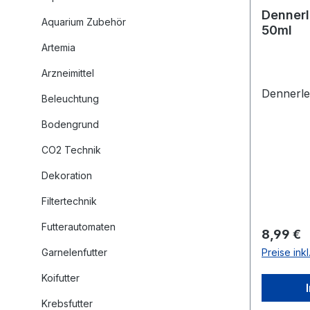
Dennerl
Aquarium Zubehör
50ml
Artemia
Arzneimittel
Dennerle
Beleuchtung
Bodengrund
CO2 Technik
Dekoration
Filtertechnik
Futterautomaten
Reguläre
8,99 €
Garnelenfutter
Preise ink
Koifutter
Krebsfutter