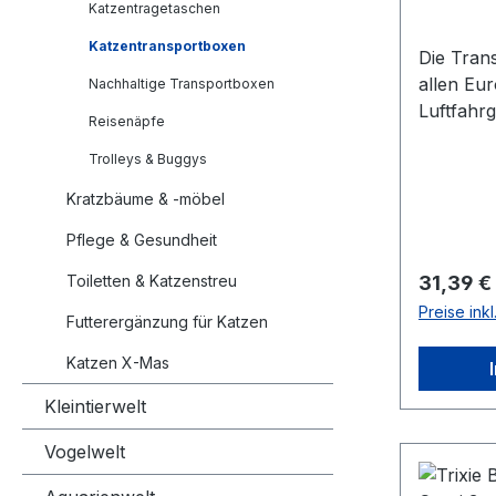
Katzentragetaschen
Katzentransportboxen
Die Tran
allen Eu
Nachhaltige Transportboxen
Luftfahr
Reisenäpfe
und eigne
Trolleys & Buggys
Transpor
Flugreise
Kratzbäume & -möbel
sie aber
Pflege & Gesundheit
Arztbesuc
Maße Grö
Reguläre
Toiletten & Katzenstreu
31,39 €
cm (LxB
Preise ink
Futterergänzung für Katzen
Katzen X-Mas
Kleintierwelt
Vogelwelt