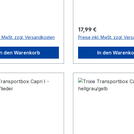
t/grau-grün
Tragegriff - Maße: ca. 3
cm - Geeignet für alle Ti
6 kg Körper
r Preis:
Regulärer Preis:
17,99 €
l. MwSt. zzgl. Versandkosten
Preise inkl. MwSt. zzgl. Ver
In den Warenkorb
In den Warenko