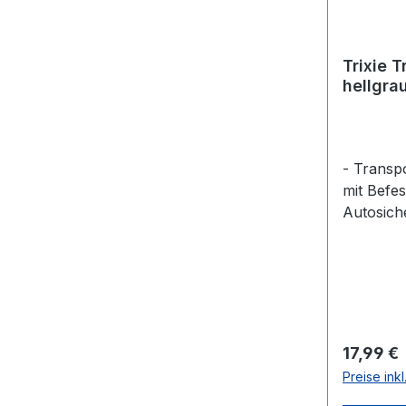
Trixie T
hellgrau
- Transp
mit Befes
Autosiche
Belüftung
optimale 
Tragegrif
cm - Geei
6 kg Kör
hellgrau/
Reguläre
17,99 €
Preise ink