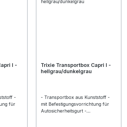
apri I -
Trixie Transportbox Capri I -
hellgrau/dunkelgrau
tstoff -
- Transportbox aus Kunststoff -
ung für
mit Befestigungsvorrichtung für
Autosicherheitsgurt -
n für
Belüftungsschlitze sorgen für
- mit
optimale Luftzirkulation - mit