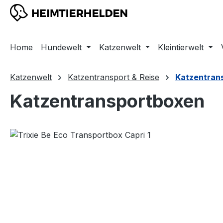
m Hauptinhalt springen
Zur Suche springen
Zur Hauptnavigation springen
Home
Hundewelt
Katzenwelt
Kleintierwelt
Katzenwelt
Katzentransport & Reise
Katzentran
Katzentransportboxen