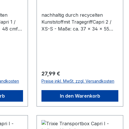
lten
nachhaltig durch recycelten
apri 1 /
Kunststoffmit TragegriffCapri 2 /
× 48 cmfür
XS-S - Maße: ca. 37 × 34 × 55
cmfür Tiere bis zu 8 kg
KörpergewichtFarbe:
anthrazit/grau-grün
Regulärer Preis:
27,99 €
sandkosten
Preise inkl. MwSt. zzgl. Versandkosten
rb
In den Warenkorb