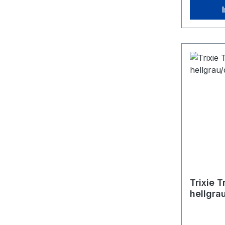
Trixie T
hellgra