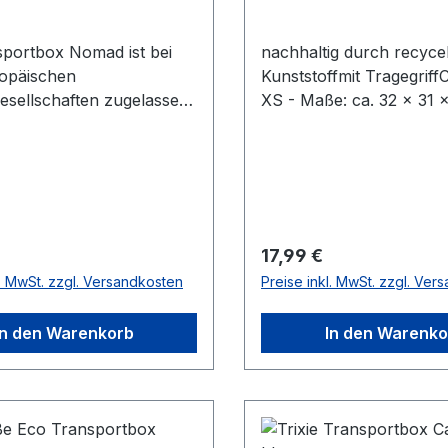
sportbox Nomad ist bei
nachhaltig durch recyce
ropäischen
Kunststoffmit TragegriffC
gesellschaften zugelassen
XS - Maße: ca. 32 × 31 
t sich somit ideal zum
Tiere bis zu 6 kg
t Ihres Tieres während
KörpergewichtFarbe:
n. Selbstverständlich ist
anthrazit/grau-grün
 auch im Auto oder beim
h ein idealer Begleiter.
ße XS: ca. 51 x 33,5 x 33
r Preis:
Regulärer Preis:
17,99 €
xH)
l. MwSt. zzgl. Versandkosten
Preise inkl. MwSt. zzgl. Ver
In den Warenkorb
In den Warenko