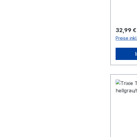
anthrazi
Reguläre
32,99 €
Preise ink