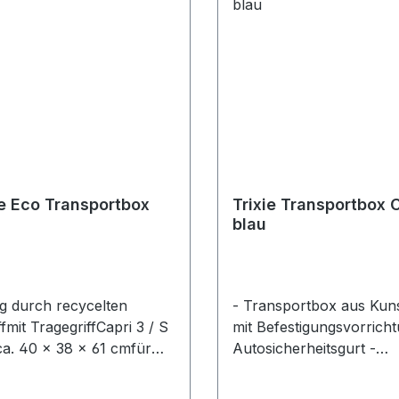
Be Eco Transportbox
Trixie Transportbox C
blau
ig durch recycelten
- Transportbox aus Kuns
fmit TragegriffCapri 3 / S
mit Befestigungsvorricht
ca. 40 × 38 × 61 cmfür
Autosicherheitsgurt -
 zu 12 kg
Belüftungsschlitze sorge
wichtFarbe:
optimale Luftzirkulation 