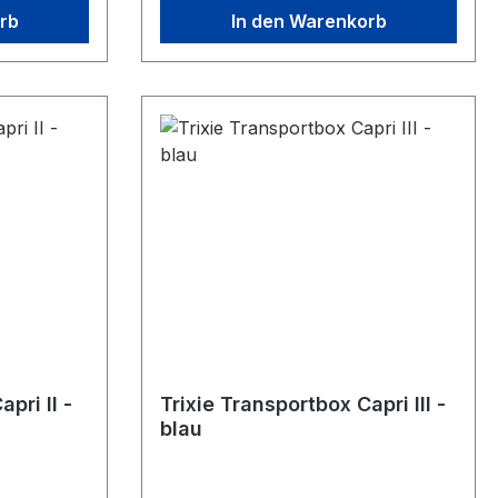
rb
In den Warenkorb
pri II -
Trixie Transportbox Capri III -
blau