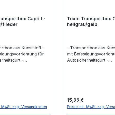
ransportbox Capri I -
Trixie Transportbox C
/flieder
hellgrau/gelb
ortbox aus Kunststoff -
- Transportbox aus Kuns
tigungsvorrichtung für
mit Befestigungsvorricht
rheitsgurt -
Autosicherheitsgurt -
sschlitze sorgen für
Belüftungsschlitze sorge
Luftzirkulation - mit
optimale Luftzirkulation 
f - Maße: ca. 32 x 31 x 48
Tragegriff - Maße: ca. 3
gnet für alle Tiere bis ca.
cm - Geeignet für alle Ti
pergewichtFarbe:
6 kg Körpergewicht Farb
flieder
hellgrau/gelb
r Preis:
Regulärer Preis:
15,99 €
l. MwSt. zzgl. Versandkosten
Preise inkl. MwSt. zzgl. Ver