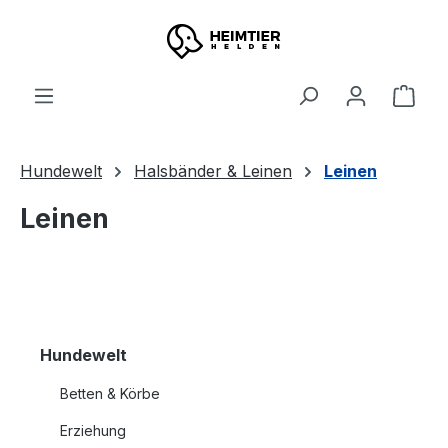
Zum Hauptinhalt springen
Ware
Hundewelt
Halsbänder & Leinen
Leinen
Leinen
Hundewelt
Betten & Körbe
Erziehung