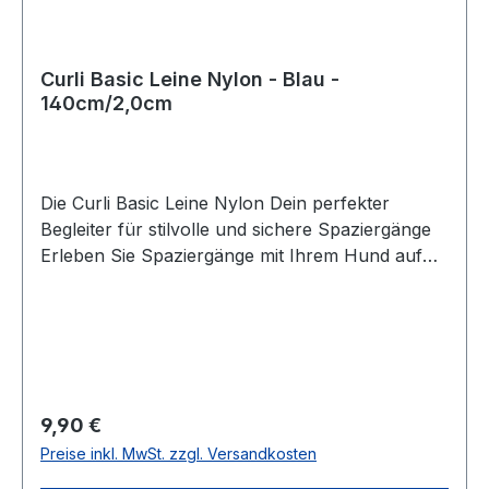
Curli Basic Leine Nylon - Blau -
140cm/2,0cm
Die Curli Basic Leine Nylon Dein perfekter
Begleiter für stilvolle und sichere Spaziergänge
Erleben Sie Spaziergänge mit Ihrem Hund auf
eine neue, komfortable und stilvolle Weise mit
der Curli Basic Leine Nylon. Diese Leine ist nicht
nur ein einfaches Hilfsmittel, sondern ein
durchdachtes Accessoire, das perfekt auf das
Curli Brustgeschirr abgestimmt ist. Entworfen in
der Schweiz, vereint die Curli Basic Leine
Regulärer Preis:
9,90 €
höchste Qualität mit elegantem Design. Lassen
Preise inkl. MwSt. zzgl. Versandkosten
Sie sich von den vielen Vorteilen dieser Leine