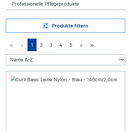
Professionelle Pflegeprodukte
Produkte filtern
Seite
Seite
Seite
Seite
Seite
1
2
3
4
5