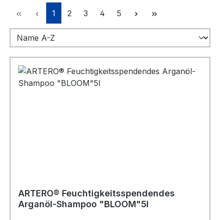
Seite
Seite
Seite
Seite
Seite
1
2
3
4
5
ARTERO® Feuchtigkeitsspendendes
Arganöl-Shampoo "BLOOM"5l