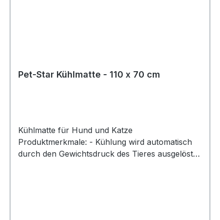
Pet-Star Kühlmatte - 110 x 70 cm
Kühlmatte für Hund und Katze
Produktmerkmale: - Kühlung wird automatisch
durch den Gewichtsdruck des Tieres ausgelöst -
ungiftig - kein Strom oder Kühlschrank
notwendig - sehr gute Qualität und
Materialeigenschaften - optimale Kühlung und
Liegekomfort - sorgt für körperliche Entlastung -
vermeidet Überhitzung des Tieres - lässt sich mit