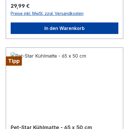
einem feuchten Tuch reinigen - universell
Regulärer Preis:
29,99 €
einsetzbar und transportfähig Größe: ca. 110 x
Preise inkl. MwSt. zzgl. Versandkosten
70 cm
In den Warenkorb
Tipp
Pet-Star Kühlmatte - 65 x 50 cm