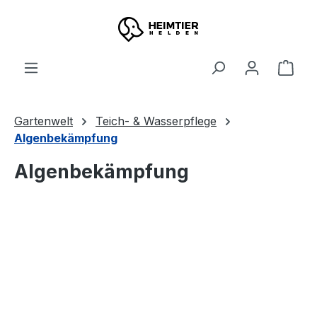
Zum Hauptinhalt springen
Ware
Gartenwelt
Teich- & Wasserpflege
Algenbekämpfung
Algenbekämpfung