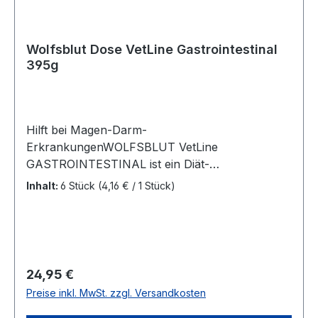
Wolfsblut Dose VetLine Gastrointestinal
395g
Hilft bei Magen-Darm-
ErkrankungenWOLFSBLUT VetLine
GASTROINTESTINAL ist ein Diät-
Alleinfuttermittel für ausgewachsene Hunde zur
Inhalt:
6 Stück
(4,16 € / 1 Stück)
Linderung von Resorptionsstörungen des Darms
und zum Ausgleich unzureichender Verdauung
und bei chronischer Insuffizienz der
Bauchspeicheldrüse.Ihr Hund leidet unter
Durchfall oder Erbrechen oder an beidem? Und
Regulärer Preis:
24,95 €
das nicht nur einmalig oder für kurze Zeit,
Preise inkl. MwSt. zzgl. Versandkosten
sondern immer wieder oder sogar anhaltend?
Hier kommen verschiedene Ursachen infrage: