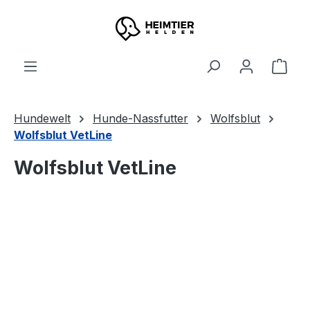
Zum Hauptinhalt springen
Ware
Hundewelt
Hunde-Nassfutter
Wolfsblut
Wolfsblut VetLine
Wolfsblut VetLine