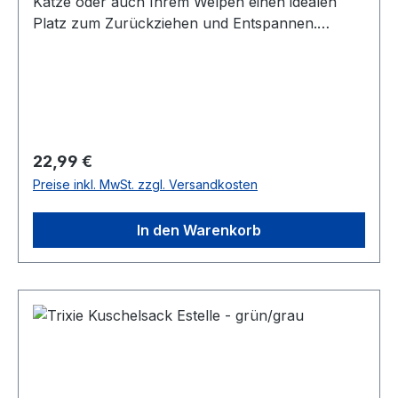
Katze oder auch Ihrem Welpen einen idealen
Platz zum Zurückziehen und Entspannen.
Gleichzeitig regt er durch die eingenähte
Raschelfolie zum Spielen an.Maße: ca. 22 x 60
cm (Durchmesser x Länge) Farbe: Beige
Regulärer Preis:
22,99 €
Preise inkl. MwSt. zzgl. Versandkosten
In den Warenkorb