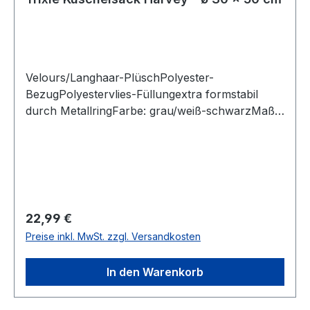
Velours/Langhaar-PlüschPolyester-
BezugPolyestervlies-Füllungextra formstabil
durch MetallringFarbe: grau/weiß-schwarzMaße:
ca. ø 30 × 50 cm
Regulärer Preis:
22,99 €
Preise inkl. MwSt. zzgl. Versandkosten
In den Warenkorb