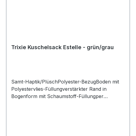
Trixie Kuschelsack Estelle - grün/grau
Samt-Haptik/PlüschPolyester-BezugBoden mit
Polyestervlies-Füllungverstärkter Rand in
Bogenform mit Schaumstoff-Füllungper
Handwäsche zu reinigenMaße: ca. 34 × 20 × 45
cmFarbe: grün/grau