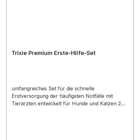
Trixie Premium Erste-Hilfe-Set
umfangreiches Set für die schnelle
Erstversorgung der häufigsten Notfälle mit
Tierärzten entwickelt für Hunde und Katzen 2
Wundkompressen (steril und selbstklebend) 2
Rollen Mullbinden (4 m) 1 Rolle elastische
Mullbinde (4,5 m) 1 Rolle Klebeband 1 Schere 5
Pflaster 4 Alkoholtupfer 2 Mulltupfer