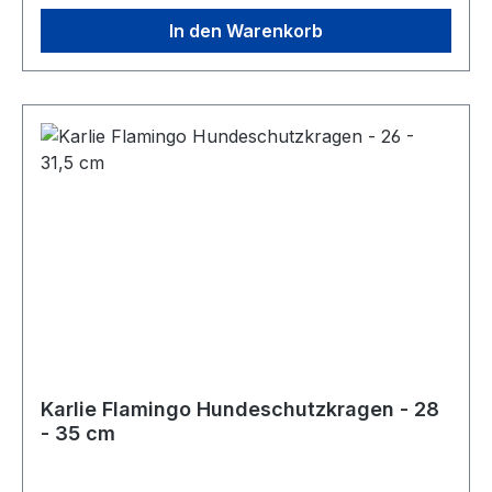
verabreicht werden. Dies macht die Anwendung
besonders einfach und stressfrei für Sie und
In den Warenkorb
Ihren Hund. Langfristige Gesundheit Die
regelmäßige Anwendung von cdVet HustaVet
BronchialVital unterstützt nicht nur die akute
Gesundheit der Atemwege, sondern trägt auch
langfristig zu einer besseren Atemwegskondition
bei. Ihr Hund wird es Ihnen danken.
Anwendungsempfehlung Um die besten
Ergebnisse zu erzielen, sollte cdVet HustaVet
BronchialVital mindestens über einen Zeitraum
von 14 Tagen einmal täglich verabreicht werden.
Die genaue Dosierung richtet sich nach der
Größe des Hundes: Kleine Hunde: 1 - 2 ml
Mittlere Hunde: 2 - 3 ml Große Hunde: 3 - 5 ml
Geben Sie cdVet HustaVet BronchialVital direkt
Karlie Flamingo Hundeschutzkragen - 28
über das Futter oder direkt ins Maul Ihres
- 35 cm
Hundes. Die flüssige Formulierung ist leicht
aufzunehmen und gewährleistet eine optimale