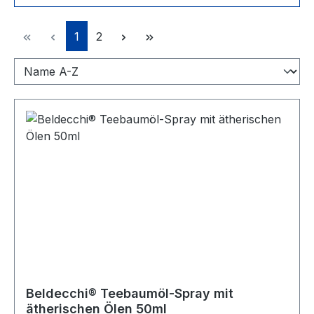
Seite
Seite
1
2
Beldecchi® Teebaumöl-Spray mit
ätherischen Ölen 50ml