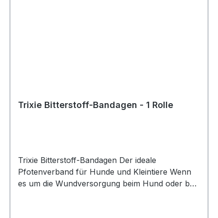
Sie cdVet HustaVet BronchialVital jetzt in
unserem Onlineshop. Ihr Hund wird es Ihnen
danken!
Trixie Bitterstoff-Bandagen - 1 Rolle
Trixie Bitterstoff-Bandagen Der ideale
Pfotenverband für Hunde und Kleintiere Wenn
es um die Wundversorgung beim Hund oder bei
Kleintieren geht, ist schnelle und sichere Hilfe
entscheidend. Mit den Trixie Bitterstoff-Bandagen