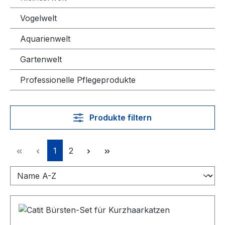
Vogelwelt
Aquarienwelt
Gartenwelt
Professionelle Pflegeprodukte
Produkte filtern
Seite
Seite
1
2