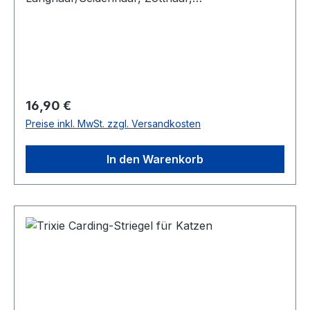
Kurzhaar/GlatthaarMaße: ca. 6 x 22 cm
Regulärer Preis:
16,90 €
Preise inkl. MwSt. zzgl. Versandkosten
In den Warenkorb