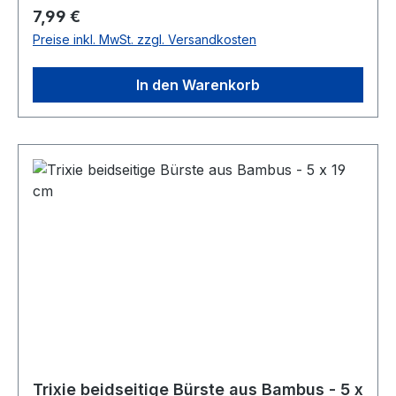
69 g Farbe: lila-schwarz
Regulärer Preis:
7,99 €
Preise inkl. MwSt. zzgl. Versandkosten
In den Warenkorb
Trixie beidseitige Bürste aus Bambus - 5 x