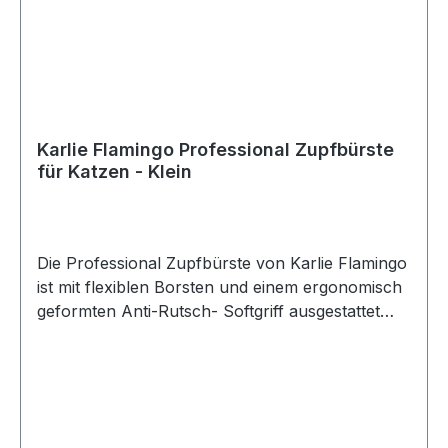
Karlie Flamingo Professional Zupfbürste
für Katzen - Klein
Die Professional Zupfbürste von Karlie Flamingo
ist mit flexiblen Borsten und einem ergonomisch
geformten Anti-Rutsch- Softgriff ausgestattet
und ist somit das ideale Equipment, um bei Ihrer
Katze für eine optimale Fellpflege zu sorgen. Die
Zupfbürste entfernt schonend Staub und
Schmutz, sowie lose Haare und Unterwolle.
Größe: ca. 17,5 x 7 x 4 cm (LxBxH) Gewicht: ca.