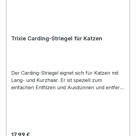
Trixie Carding-Striegel für Katzen
Der Carding-Striegel eignet sich für Katzen mit
Lang- und Kurzhaar. Er ist speziell zum
einfachen Entfilzen und Ausdünnen und entfernt
überflüssige Unterwolle. Der Striegelkopf lässt
sich durch einen Schnappmechanismus am Griff
einfach austauschen. Die Klinge ist aus
rostfreiem Edelstahl. Der Kunststoffgriff mit
rutschfester Gummieinlage bietet sicheren Halt in
der Hand. Größe: ca. 7 x 15 cm
Regulärer Preis:
17,99 €