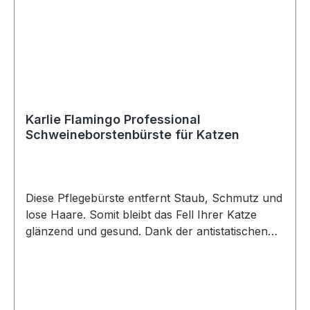
Karlie Flamingo Professional
Schweineborstenbürste für Katzen
Diese Pflegebürste entfernt Staub, Schmutz und
lose Haare. Somit bleibt das Fell Ihrer Katze
glänzend und gesund. Dank der antistatischen
Eigenschaften der Borsten gelingt das Bürsten
einfacher und schneller. Der ergonomisch
geformte, weiche Handgriff aus Materialmix liegt
dabei perfekt in der Hand. Farbe: Lila-Schwarz