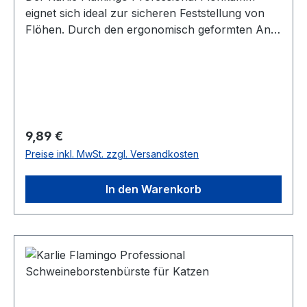
eignet sich ideal zur sicheren Feststellung von
Flöhen. Durch den ergonomisch geformten Anti-
Rutsch-Softgriff liegt er dabei perfekt in der
Hand. Maße: ca. 21 x 4,5 x 3 cm (LxBxH) Farbe:
Lila-Schwarz
Regulärer Preis:
9,89 €
Preise inkl. MwSt. zzgl. Versandkosten
In den Warenkorb