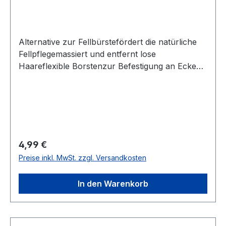
Alternative zur Fellbürstefördert die natürliche
Fellpflegemassiert und entfernt lose
Haareflexible Borstenzur Befestigung an Ecken
und geraden Oberflächeninkl. Katzenminze und
MontagematerialKunststoffMassage & Glanzfür
kurzes und langes Fell geeignetGröße: ca. 8 × 13
cmFarbe: grau
Regulärer Preis:
4,99 €
Preise inkl. MwSt. zzgl. Versandkosten
In den Warenkorb