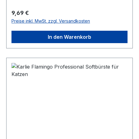
Maße: ca. 21 x 6 x 4 cm (LxBxH)
Regulärer Preis:
9,69 €
Preise inkl. MwSt. zzgl. Versandkosten
In den Warenkorb