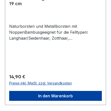
19 cm
Naturborsten und Metallborsten mit
NoppenBambusgeeignet für die Felltypen:
Langhaar/Seidenhaar, Zotthaar,
Kurzhaar/GlatthaarMaße: ca. 5 x 19 cm
Regulärer Preis:
14,90 €
Preise inkl. MwSt. zzgl. Versandkosten
In den Warenkorb