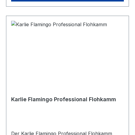
lose Katzenhaare aufbewahrt werden. Dies
erspart Ihnen viele Gänge zum Abfalleimer.
Maße: ca. 24 x 13,8 x 13,8 cm
Karlie Flamingo Professional Flohkamm
Der Karlie Flamingo Professional Flohkamm