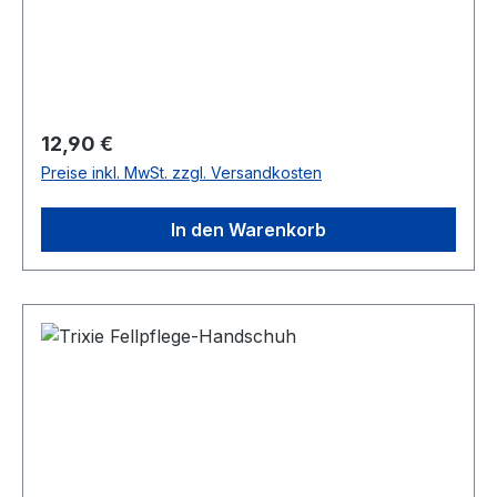
Unterwolle. Der Kunststoffgriff mit rutschfester
Gummieinlage sorgt dabei für einen sicheren
Halt in der Hand. Größe: ca. 22 cm
Regulärer Preis:
12,90 €
Preise inkl. MwSt. zzgl. Versandkosten
In den Warenkorb