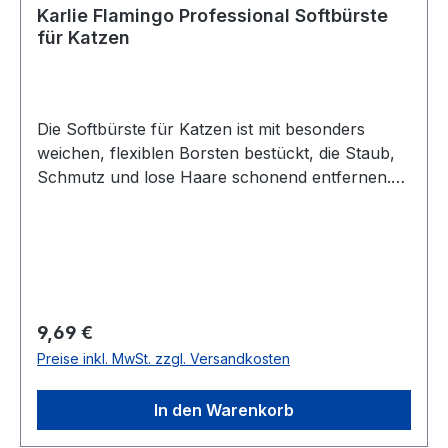
Karlie Flamingo Professional Softbürste
für Katzen
Die Softbürste für Katzen ist mit besonders
weichen, flexiblen Borsten bestückt, die Staub,
Schmutz und lose Haare schonend entfernen.
Das Fell Ihrer Katze wird glänzend und gepflegt.
Der ergonomisch geformte Anti-Rutsch-Softgriff
leigt dabei perfekt in der Hand. Farbe: Lila-
Schwarz Maße: ca. 20,5 x 6 x 4,5 cm (LxBxH)
Regulärer Preis:
9,69 €
Preise inkl. MwSt. zzgl. Versandkosten
In den Warenkorb