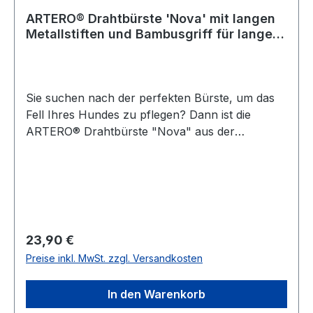
ARTERO® Drahtbürste 'Nova' mit langen
Metallstiften und Bambusgriff für langes
Fell
Sie suchen nach der perfekten Bürste, um das
Fell Ihres Hundes zu pflegen? Dann ist die
ARTERO® Drahtbürste "Nova" aus der
exklusiven "Nature Collection" genau das
Richtige für Sie. Dieses hochwertige Produkt
verbindet Effizienz mit Umweltbewusstsein und
bietet Ihnen und Ihrem Haustier eine
unvergleichliche Pflegeerfahrung. Ob für Hunde
mit mittellangem oder langem Fell, die "Nova"
Regulärer Preis:
23,90 €
Bürste ist für alle Felltypen geeignet und sorgt
Preise inkl. MwSt. zzgl. Versandkosten
für ein glattes, glänzendes und gesundes Fell.
Maximale Pflege mit minimalem Aufwand Die
In den Warenkorb
ARTERO® Drahtbürste "Nova" ist nicht nur ein