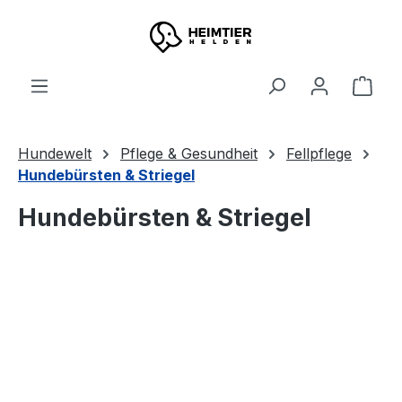
Zum Hauptinhalt springen
Ware
Hundewelt
Pflege & Gesundheit
Fellpflege
Hundebürsten & Striegel
Hundebürsten & Striegel