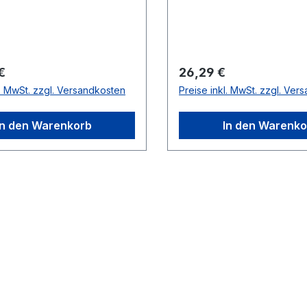
r Preis:
Regulärer Preis:
€
26,29 €
l. MwSt. zzgl. Versandkosten
Preise inkl. MwSt. zzgl. Ver
In den Warenkorb
In den Warenko