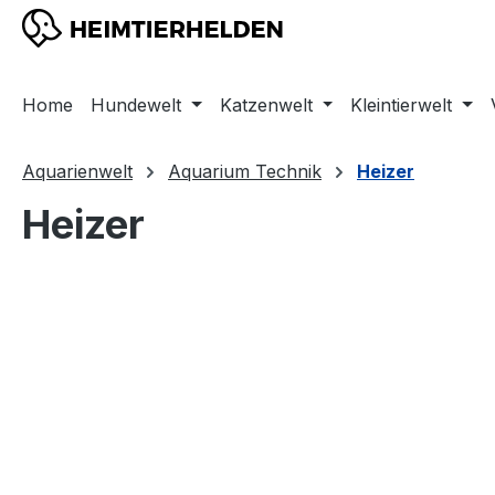
m Hauptinhalt springen
Zur Suche springen
Zur Hauptnavigation springen
Home
Hundewelt
Katzenwelt
Kleintierwelt
Aquarienwelt
Aquarium Technik
Heizer
Heizer