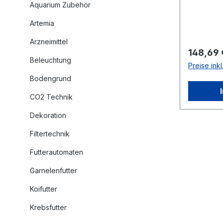
Aquarium Zubehör
Artemia
Arzneimittel
Reguläre
148,69 
Beleuchtung
Preise ink
Bodengrund
CO2 Technik
Dekoration
Filtertechnik
Futterautomaten
Garnelenfutter
Koifutter
Krebsfutter