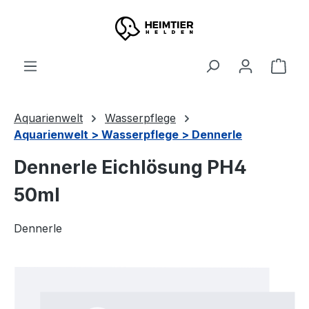
Zum Hauptinhalt springen
Ware
Aquarienwelt
Wasserpflege
Aquarienwelt > Wasserpflege > Dennerle
Dennerle Eichlösung PH4
50ml
Dennerle
Bildergalerie überspringen