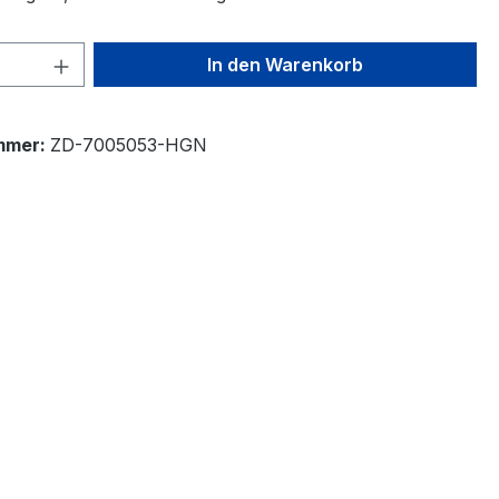
 Anzahl: Gib den gewünschten Wert ein 
In den Warenkorb
mmer:
ZD-7005053-HGN