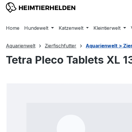
m Hauptinhalt springen
Zur Suche springen
Zur Hauptnavigation springen
Home
Hundewelt
Katzenwelt
Kleintierwelt
Aquarienwelt
Zierfischfutter
Aquarienwelt > Zier
Tetra Pleco Tablets XL 1
Bildergalerie überspringen