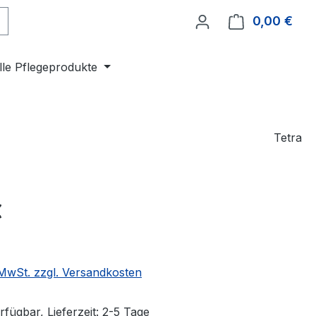
0,00 €
Ware
lle Pflegeprodukte
Tetra
eis:
€
. MwSt. zzgl. Versandkosten
fügbar, Lieferzeit: 2-5 Tage