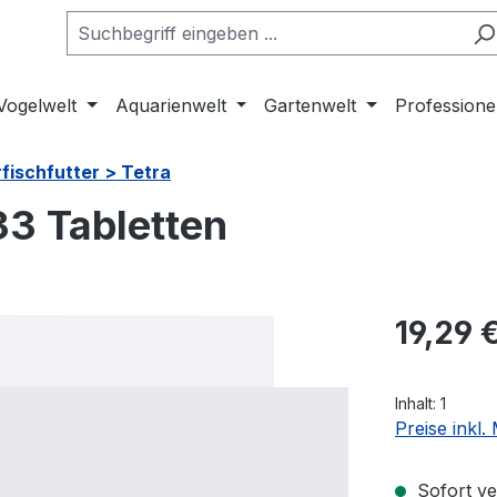
Vogelwelt
Aquarienwelt
Gartenwelt
Professione
fischfutter > Tetra
33 Tabletten
Regulärer Pr
19,29 
Inhalt:
1
Preise inkl
Sofort ver