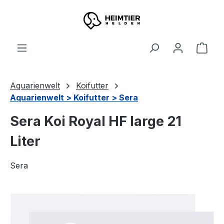
Zum Hauptinhalt springen
Ware
Aquarienwelt
Koifutter
Aquarienwelt > Koifutter > Sera
Sera Koi Royal HF large 21
Liter
Sera
Bildergalerie überspringen