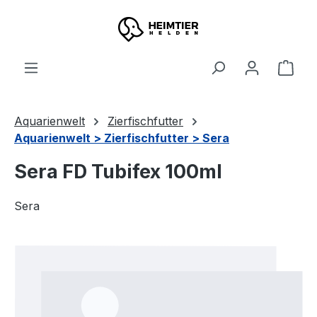
Zum Hauptinhalt springen
Ware
Aquarienwelt
Zierfischfutter
Aquarienwelt > Zierfischfutter > Sera
Sera FD Tubifex 100ml
Sera
Bildergalerie überspringen