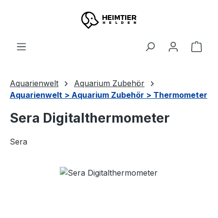
Zum Hauptinhalt springen
Ware
Aquarienwelt
Aquarium Zubehör
Aquarienwelt > Aquarium Zubehör > Thermometer
Sera Digitalthermometer
Sera
Bildergalerie überspringen