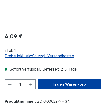
Regulärer Preis:
4,09 €
Inhalt:
1
Preise inkl. MwSt. zzgl. Versandkosten
Sofort verfügbar, Lieferzeit: 2-5 Tage
Produkt Anzahl: Gib den gewünschten We
In den Warenkorb
Produktnummer:
ZD-7000297-HGN