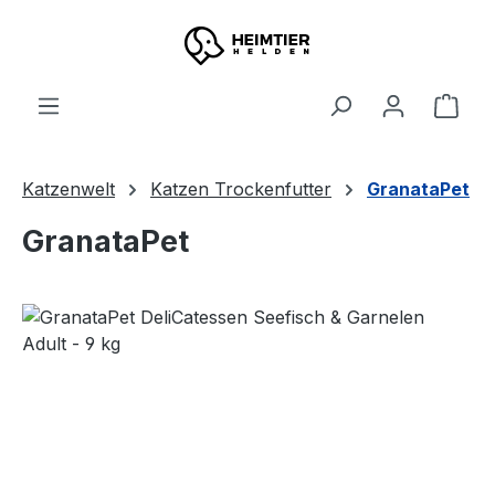
Zum Hauptinhalt springen
Ware
Katzenwelt
Katzen Trockenfutter
GranataPet
GranataPet