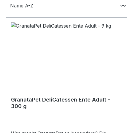
GranataPet DeliCatessen Ente Adult -
300 g