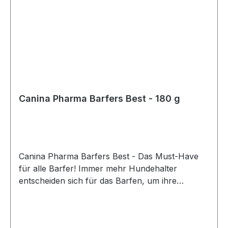
Canina Pharma Barfers Best - 180 g
Canina Pharma Barfers Best - Das Must-Have
für alle Barfer! Immer mehr Hundehalter
entscheiden sich für das Barfen, um ihre
geliebten Vierbeiner artgerecht und gesund zu
ernähren. Mit Canina Pharma Barfers Best
bieten wir Ihnen ein hochwertiges