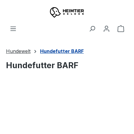
Zum Hauptinhalt springen
Ware
Hundewelt
Hundefutter BARF
Hundefutter BARF