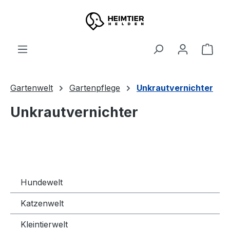
Zum Hauptinhalt springen
Ware
Gartenwelt
Gartenpflege
Unkrautvernichter
Unkrautvernichter
Hundewelt
Katzenwelt
Kleintierwelt