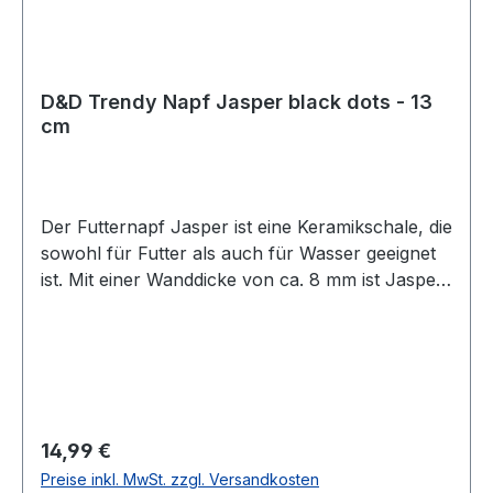
D&D Trendy Napf Jasper black dots - 13
cm
Der Futternapf Jasper ist eine Keramikschale, die
sowohl für Futter als auch für Wasser geeignet
ist. Mit einer Wanddicke von ca. 8 mm ist Jasper
stoßbeständig. Die grüne Vintage-Ausführung
aus Glasur gibt dem Entwurf eine moderne
Ausstrahlung. Die Unterseite der Schale ist mit
Gumminoppen versehen, um Kratzer auf dem
Fußboden zu vermeiden. - Sowohl für Futter als
auch für Wasser geeignet - Wanddicke von ca.
Regulärer Preis:
14,99 €
8mm - Modernes Design - Die Unterseite hat
Preise inkl. MwSt. zzgl. Versandkosten
Gumminoppen Maße: ca. 13 x 13 x 4,4