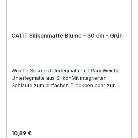
CATIT Silikonmatte Blume - 30 cm - Grün
Weiche Silikon-Unterlegmatte mit RandWeiche
Unterlegmatte aus SilikonMit integrierter
Schlaufe zum einfachen Trocknen oder zur
praktischen Lagerung der MatteSchützt den
Boden oder Untergrund vor Futter- oder
WasserspritzernRutschfestFarbe: Grün Z.B. für
den Gebrauch mit Catit Trinkbrunnen und Catit
Futternäpfen (nicht enthalten). Das
lebensmittelgeeignete Silikon ist flexibel und
Regulärer Preis:
10,89 €
einfach zu reinigen.