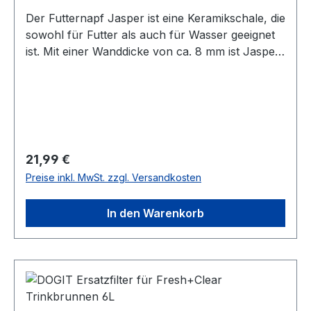
Der Futternapf Jasper ist eine Keramikschale, die
sowohl für Futter als auch für Wasser geeignet
ist. Mit einer Wanddicke von ca. 8 mm ist Jasper
stoßbeständig. Die grüne Vintage-Ausführung
aus Glasur gibt dem Entwurf eine moderne
Ausstrahlung. Die Unterseite der Schale ist mit
Gumminoppen versehen, um Kratzer auf dem
Fußboden zu vermeiden. - Sowohl für Futter als
auch für Wasser geeignet - Wanddicke von ca.
Regulärer Preis:
21,99 €
8mm - Modernes Design - Die Unterseite hat
Preise inkl. MwSt. zzgl. Versandkosten
Gumminoppen Durchmesser: 20 cm
In den Warenkorb