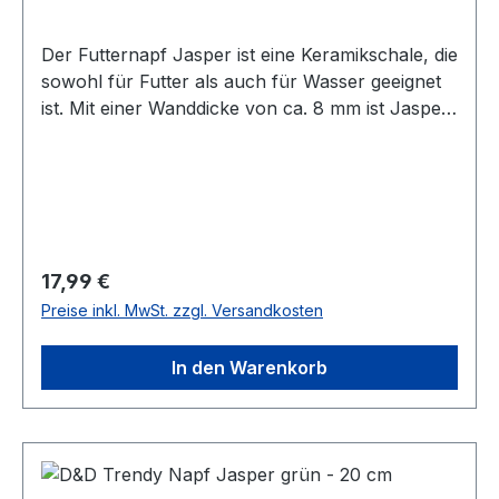
Der Futternapf Jasper ist eine Keramikschale, die
sowohl für Futter als auch für Wasser geeignet
ist. Mit einer Wanddicke von ca. 8 mm ist Jasper
stoßbeständig. Die grüne Vintage-Ausführung
aus Glasur gibt dem Entwurf eine moderne
Ausstrahlung. Die Unterseite der Schale ist mit
Gumminoppen versehen, um Kratzer auf dem
Fußboden zu vermeiden. - Sowohl für Futter als
auch für Wasser geeignet - Wanddicke von ca.
Regulärer Preis:
17,99 €
8mm - Modernes Design - Die Unterseite hat
Preise inkl. MwSt. zzgl. Versandkosten
Gumminoppen Maße: ca. 16 x 16 x 6
cmFassungsvermögen: 700 ml
In den Warenkorb