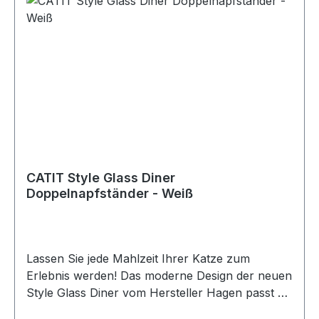
ca. 12 cm Höhe inkl. der Näpfe: ca. 10 cm an der
abgeschrägten Seite gemessen / ca. 11,5 cm an
der nicht abgeschrägten Seite gemessenFarbe:
Schwarz
CATIT Style Glass Diner
Doppelnapfständer - Weiß
Lassen Sie jede Mahlzeit Ihrer Katze zum
Erlebnis werden! Das moderne Design der neuen
Style Glass Diner vom Hersteller Hagen passt zu
jeder Zimmereinrichtung. Es handelt sich um