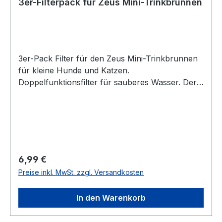
3er-Filterpack für Zeus Mini-Trinkbrunnen
3er-Pack Filter für den Zeus Mini-Trinkbrunnen
für kleine Hunde und Katzen.
Doppelfunktionsfilter für sauberes Wasser. Der
Filter fängt große Schmutzpartikel auf. Die
Aktivkohle trägt dazu bei, Gerüche zu
reduzieren und Verunreinigungen zu
absorbieren.
Regulärer Preis:
6,99 €
Preise inkl. MwSt. zzgl. Versandkosten
In den Warenkorb