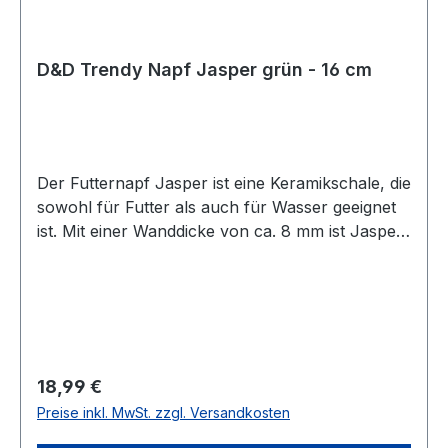
D&D Trendy Napf Jasper grün - 16 cm
Der Futternapf Jasper ist eine Keramikschale, die
sowohl für Futter als auch für Wasser geeignet
ist. Mit einer Wanddicke von ca. 8 mm ist Jasper
stoßbeständig. Die grüne Vintage-Ausführung
aus Glasur gibt dem Entwurf eine moderne
Ausstrahlung. Die Unterseite der Schale ist mit
Gumminoppen versehen, um Kratzer auf dem
Fußboden zu vermeiden. - Sowohl für Futter als
auch für Wasser geeignet - Wanddicke von ca.
Regulärer Preis:
18,99 €
8mm - Modernes Design - Die Unterseite hat
Preise inkl. MwSt. zzgl. Versandkosten
Gumminoppen Durchmesser: 16 cm