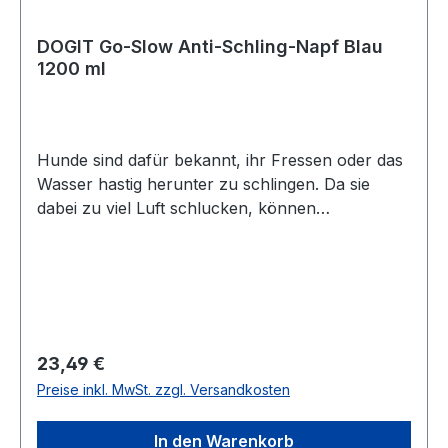
DOGIT Go-Slow Anti-Schling-Napf Blau
1200 ml
Hunde sind dafür bekannt, ihr Fressen oder das
Wasser hastig herunter zu schlingen. Da sie
dabei zu viel Luft schlucken, können
Magenverstimmungen, Übelkeit oder in
extremen Fällen sogar schmerzhafte und
lebensbedrohliche Magendrehungen oder
Magenaufgasungen die Folge sein. Diese neuen
speziell konstruierten Dogit Hundenäpfe
verhindern durch ihre innere Formgebung
Regulärer Preis:
23,49 €
hastiges Herunterschlingen. Sie helfen Ihrem
Preise inkl. MwSt. zzgl. Versandkosten
Hund dabei, langsamer zu fressen und zu
trinken, was dazu beiträgt, dass weniger Luft
In den Warenkorb