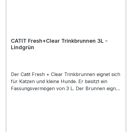
CATIT Fresh+Clear Trinkbrunnen 3L -
Lindgrün
Der Catit Fresh + Clear Trinkbrunnen eignet sich
für Katzen und kleine Hunde. Er besitzt ein
Fassungsvermögen von 3 L. Der Brunnen eignet
sich auch für Haushalte mit mehreren Tieren.
Der Catit Design Fresh + Clear Trinkbrunnen
bietet Ihrer Katze oder Ihrem kleinen Hund im
Haus eine kontinuierliche Quelle von frisch
schmeckendem, Kaltem, gefiltertem Wasser, die
Ihr Tier dazu ermuntert, mehr zu trinken. Wenn