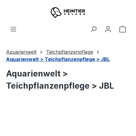
Zum Hauptinhalt springen
Ware
Aquarienwelt
Teichpflanzenpflege
Aquarienwelt > Teichpflanzenpflege > JBL
Aquarienwelt >
Teichpflanzenpflege > JBL