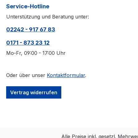
Service-Hotline
Mischung
in den k
Unterstützung und Beratung unter:
Winter hi
ausgewog
02242 - 917 67 83
Früchten
0171 - 873 23 12
wichtigen
eine opt
Mo-Fr, 09:00 - 17:00 Uhr
Igel, die
Gewichts
Durch di
Oder über unser
Kontaktformular
.
Bananen 
die Gesc
Vertrag widerrufen
verbesse
natürlich
Ballaststo
unterstü
allgemein
Die Beim
Alle Preise inkl. gesetzl. Mehrwe