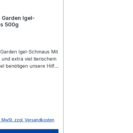
 Garden Igel-
s 500g
Garden Igel-Schmaus Mit
und extra viel tierischem
gel benötigen unsere Hilfe,
krank oder verletzt sind,
Oktober/November unter
egen. Die
nsetzung gewährt eine
ewichtszunahme, um für
r gerüstet zu sein. Bei
r Preis:
ann das Futter mit etwas
l. MwSt. zzgl. Versandkosten
ingeweicht werden.
mpfehlung Je nach