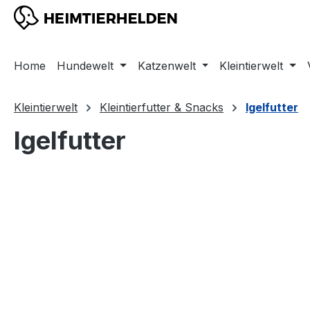
m Hauptinhalt springen
Zur Suche springen
Zur Hauptnavigation springen
Home
Hundewelt
Katzenwelt
Kleintierwelt
Kleintierwelt
Kleintierfutter & Snacks
Igelfutter
Igelfutter