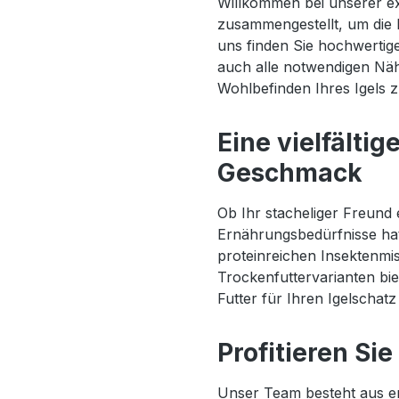
Willkommen bei unserer exk
zusammengestellt, um die B
uns finden Sie hochwertige
auch alle notwendigen Näh
Wohlbefinden Ihres Igels z
Eine vielfälti
Geschmack
Ob Ihr stacheliger Freund 
Ernährungsbedürfnisse hat,
proteinreichen Insektenmi
Trockenfuttervarianten biet
Futter für Ihren Igelschat
Profitieren S
Unser Team besteht aus er