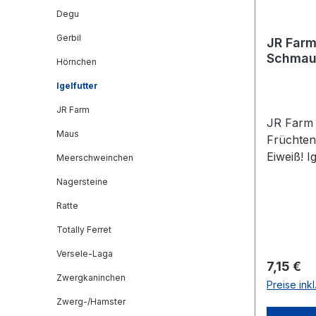
Degu
Gerbil
JR Farm
Schmau
Hörnchen
Igelfutter
JR Farm
JR Farm 
Maus
Früchten 
Eiweiß! I
Meerschweinchen
wenn sie 
Nagersteine
oder im 
Ratte
500 g wi
Zusamme
Totally Ferret
rasche G
Versele-Laga
den Winte
Reguläre
7,15 €
Bedarf k
Zwergkaninchen
Preise ink
Wasser e
Zwerg-/Hamster
Fütterungse