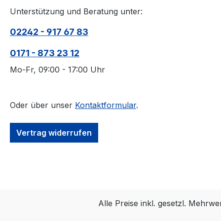
von 25% 
Unterstützung und Beratung unter:
Nährwert
100g Erd
02242 - 917 67 83
mg Magne
den magn
0171 - 873 23 12
pflanzli
Mo-Fr, 09:00 - 17:00 Uhr
gehören. 
und B6 r
ab. 100% Natur: Ohne zusätzliche
Oder über unser
Kontaktformular
.
Aromen 
Konservieru
frisch und n
Vertrag widerrufen
Schadsto
Monate haltbar.
eignen s
Ergänzun
gefieder
Alle Preise inkl. gesetzl. Mehrwe
um ihnen
gesunde 