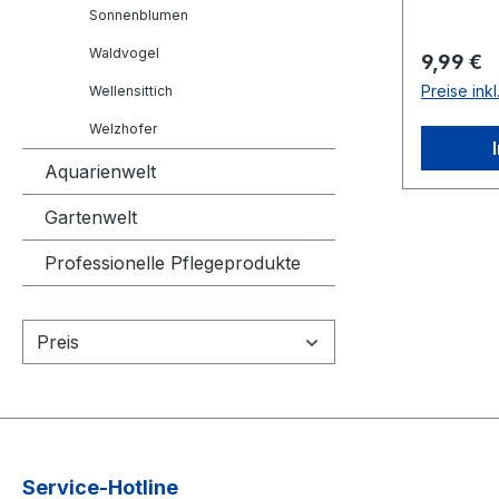
Sonnenblumen
gerne gefres
und Verarbeitun
Waldvogel
Reguläre
9,99 €
den USA
Preise ink
Wellensittich
ganzjähr
Erdnüsse 
Welzhofer
Samenhül
Aquarienwelt
ist. Nach
Erdnüsse
Gartenwelt
Containe
Professionelle Pflegeprodukte
verschif
Blanchie
von ihre
Preis
unter Da
Nährstoff
Erdnüsse
einen ho
vergleich
Stärke au
Service-Hotline