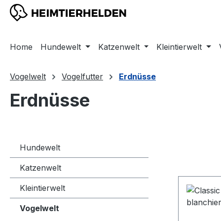
m Hauptinhalt springen
Zur Suche springen
Zur Hauptnavigation springen
Home
Hundewelt
Katzenwelt
Kleintierwelt
Vogelwelt
Vogelfutter
Erdnüsse
Erdnüsse
Hundewelt
Katzenwelt
Kleintierwelt
Vogelwelt