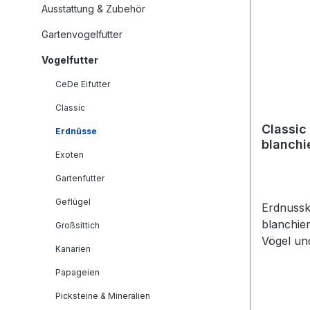
Ausstattung & Zubehör
Gartenvogelfutter
Vogelfutter
CeDe Eifutter
Classic
Classic
Erdnüsse
blanchie
Exoten
Gartenfutter
Geflügel
Erdnuss
blanchier
Großsittich
Vögel und N
Kanarien
blanchie
Papageien
erhalten 
Zusatzfut
Picksteine & Mineralien
Vögeln u