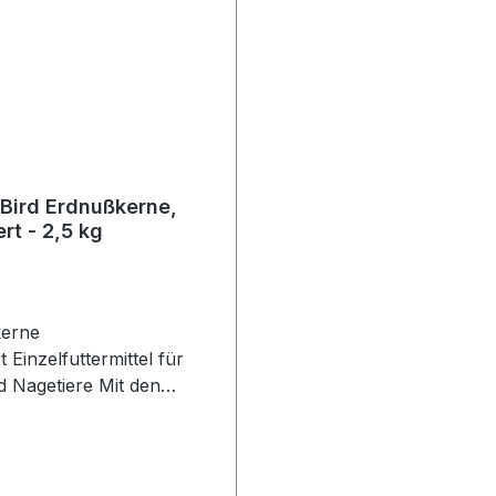
 Bird Erdnußkerne,
rt - 2,5 kg
kerne
t Einzelfuttermittel für
agetiere Mit den
rten Erdnusskernen
Sie ein energiereiches
ter, das von vielen
nd Nagern besonders