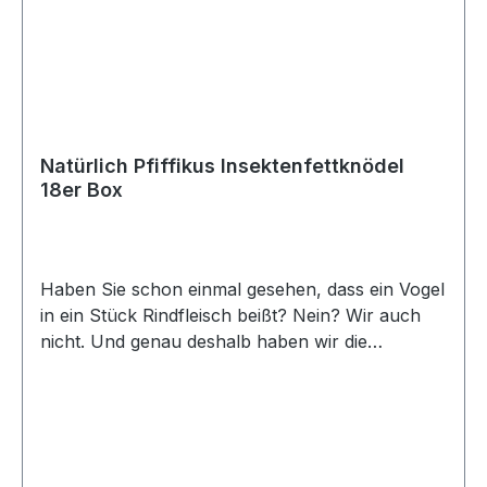
Natürlich Pfiffikus Insektenfettknödel
18er Box
Haben Sie schon einmal gesehen, dass ein Vogel
in ein Stück Rindfleisch beißt? Nein? Wir auch
nicht. Und genau deshalb haben wir die
Vogelknödel aus Insektenfett entwickelt. Unter
der Marke „Natürlich Pfiffikus“ wird das
natürliche Vogelfutter vertrieben. Die
Vogelknödel aus Insektenfett sind nachhaltig und
umweltschonend. Die Aufzucht der Insekten im