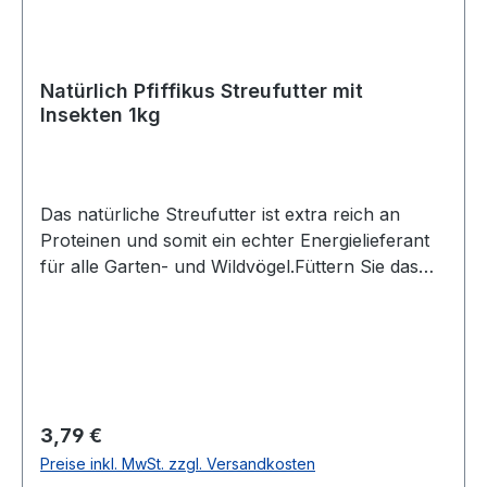
Natürlich Pfiffikus Streufutter mit
Insekten 1kg
Das natürliche Streufutter ist extra reich an
Proteinen und somit ein echter Energielieferant
für alle Garten- und Wildvögel.Füttern Sie das
Streufutter im Vogelhaus oder auch auf dem
Boden - natürlich auch ganzjährig zu
verfüttern.Besonders geeignet für Körnerfresser
wie z. B. Stieglitz, Buchfink, Kernbeißer, Spatz,
Dompfaffu. v. a.Inhaltsstoffe:Getreide, Nüsse,
Beeren, 4 % Insekten, Öle und Fette
Regulärer Preis:
3,79 €
Preise inkl. MwSt. zzgl. Versandkosten