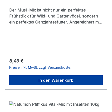
Der Müsli-Mix ist nicht nur ein perfektes
Frühstück für Wild- und Gartenvögel, sondern
ein perfektes Ganzjahresfutter. Angereichert mit
Insekten ist das Streufutter sehr schmackhaft
und zugleich ein echter Energielieferant das
ganze Jahr über.Besonders geeignet für
Weichfutter- und Körnerfresser wie z. B. Kleiber,
Meise, Specht u. v. a.Inhaltsstoffe:Getreide,
Nüsse, Beeren, 4 % Insekten, Öle und Fette
Regulärer Preis:
8,49 €
Preise inkl. MwSt. zzgl. Versandkosten
In den Warenkorb