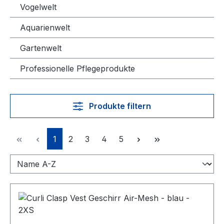
Vogelwelt
Aquarienwelt
Gartenwelt
Professionelle Pflegeprodukte
Produkte filtern
Seite
Seite
Seite
Seite
Seite
1
2
3
4
5