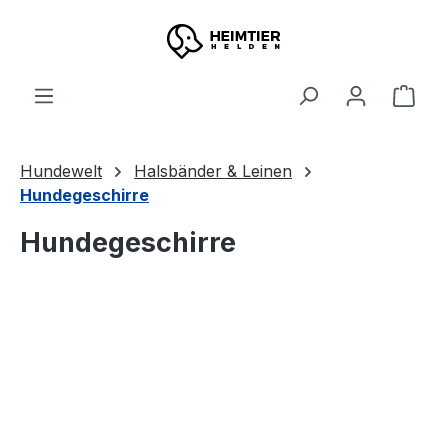
Zum Hauptinhalt springen
Ware
Hundewelt
Halsbänder & Leinen
Hundegeschirre
Hundegeschirre