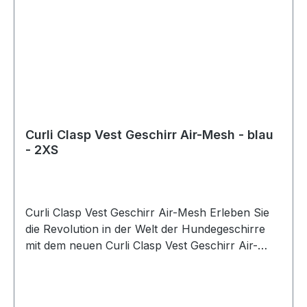
Curli Clasp Vest Geschirr Air-Mesh - blau
- 2XS
Curli Clasp Vest Geschirr Air-Mesh Erleben Sie
die Revolution in der Welt der Hundegeschirre
mit dem neuen Curli Clasp Vest Geschirr Air-
Mesh. Dieses innovative Geschirr bietet nicht nur
höchsten Komfort für Ihren Hund, sondern setzt
auch neue Maßstäbe in Bezug auf Ergonomie