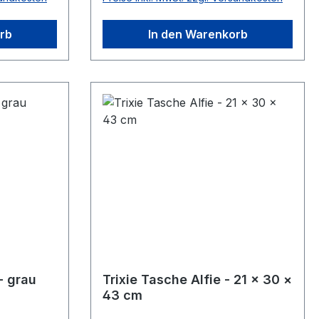
PolyesterMaße: ca. 30 × 30 × 50
cmbis zu: 15 kgFarbe:
rb
In den Warenkorb
schwarz/grau
- grau
Trixie Tasche Alfie - 21 × 30 ×
43 cm