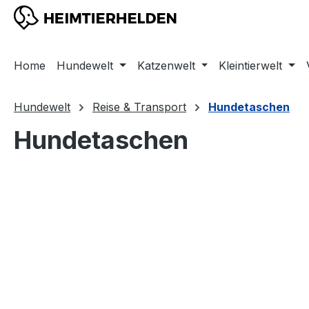
m Hauptinhalt springen
Zur Suche springen
Zur Hauptnavigation springen
Home
Hundewelt
Katzenwelt
Kleintierwelt
Hundewelt
Reise & Transport
Hundetaschen
Hundetaschen