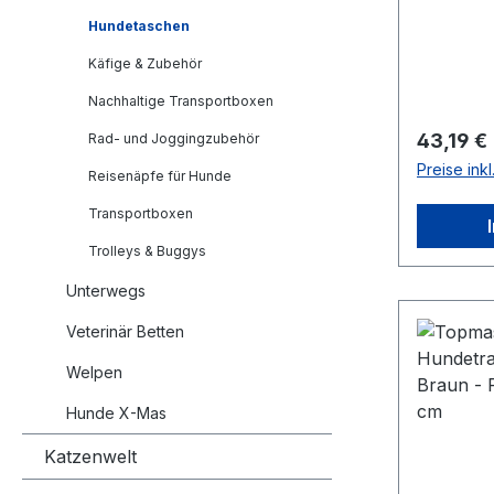
Schultergurt - bis m
Hundetaschen
Gewicht:
Käfige & Zubehör
Nachhaltige Transportboxen
Reguläre
43,19 €
Rad- und Joggingzubehör
Preise ink
Reisenäpfe für Hunde
Transportboxen
Trolleys & Buggys
Unterwegs
Veterinär Betten
Welpen
Hunde X-Mas
Katzenwelt