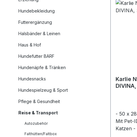
Hundebekleidung
Futterergänzung
Halsbänder & Leinen
Haus & Hof
Hundefutter BARF
Hundenäpfe & Tränken
Karlie 
Hundesnacks
DIVINA,
Hundespielzeug & Sport
Pflege & Gesundheit
Reise & Transport
- 50 x 28
Mit Pet-ID-Card -
Autozubehör
Katzen - Material: Nylon - Mit
Falthütten/Faltbox
Halsband-A