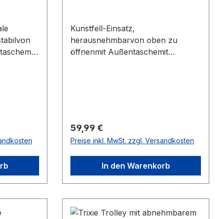
ale
Kunstfell-Einsatz,
tabilvon
herausnehmbarvon oben zu
taschemit
öffnenmit Außentaschemit
olsterte
integrierter
-Optik
KurzleinePolyesterFarbe: graufür
Tiere bis zu 7 kgMaße: ca. 21 × 30
e
× 43 cm
:
× 26
Regulärer Preis:
59,99 €
 zu 6 kg
sandkosten
Preise inkl. MwSt. zzgl. Versandkosten
rb
In den Warenkorb