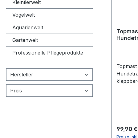
Kleintierwelt
Vogelwelt
Aquarienwelt
Topmas
Hundetr
Gartenwelt
- Braun
52cm x
Professionelle Pflegeprodukte
Topmast
Hundetra
Hersteller
klappbar
extrem le
Preis
aufzubau
Stahlrohr
aus robu
Ecken si
Nylongew
Reguläre
99,90 €
es im Ver
Preise ink