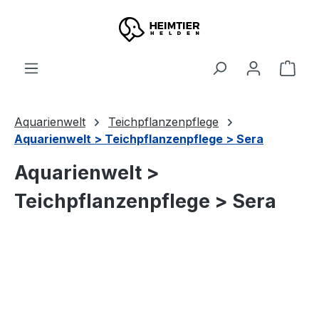
Zum Hauptinhalt springen
Ware
Aquarienwelt
Teichpflanzenpflege
Aquarienwelt > Teichpflanzenpflege > Sera
Aquarienwelt >
Teichpflanzenpflege > Sera