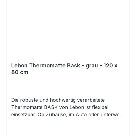
Bestellen Sie jetzt den Karlie Vliesbezug für die
Heizmatte THERMO MASTER! Gönnen Sie
Ihrem Haustier das Plus an Komfort! Der Karlie
Vliesbezug macht aus der Heizmatte einen noch
angenehmeren Ruheplatz. Bestellen Sie jetzt und
sorgen Sie dafür, dass Ihr Hund oder Ihre Katze
den perfekten Liegekomfort genießt!
Lebon Thermomatte Bask - grau - 120 x
80 cm
Die robuste und hochwertig verarbeitete
Thermomatte BASK von Lebon ist flexibel
einsetzbar. Ob Zuhause, im Auto oder unterwegs
schützt die Matte Böden und Polster vor
Hundehaaren und Schmutz. Der hochwertige