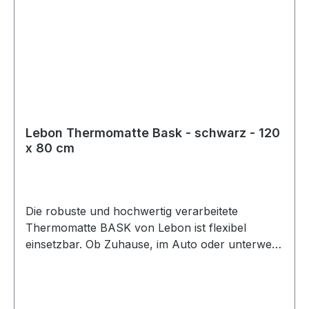
Lebon Thermomatte Bask - schwarz - 120
x 80 cm
Die robuste und hochwertig verarbeitete
Thermomatte BASK von Lebon ist flexibel
einsetzbar. Ob Zuhause, im Auto oder unterwegs
schützt die Matte Böden und Polster vor
Hundehaaren und Schmutz. Der hochwertige
Schaumstoff ist sehr stabil und formbeständig,