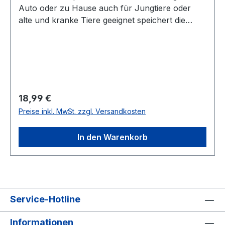
Auto oder zu Hause auch für Jungtiere oder
alte und kranke Tiere geeignet speichert die
Wärme bis zu 8 Stunden einfach in der
Mikrowelle zu erwärmen funktioniert ohne
Wasser einzufüllen Fleece-Bezug durch
Klettverschluss abnehmbar: Maschinenwäsche
bis 30 °C besonders empfehlenswert an kalten
Tagen im Auto, zu Hause oder im
Regulärer Preis:
18,99 €
KleinstierstallDurchmesser: ca. 26 cmFarbe:
Preise inkl. MwSt. zzgl. Versandkosten
schwarz/weiß
In den Warenkorb
Service-Hotline
Informationen