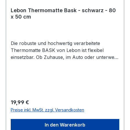
Lebon Thermomatte Bask - schwarz - 80
x 50 cm
Die robuste und hochwertig verarbeitete
Thermomatte BASK von Lebon ist flexibel
einsetzbar. Ob Zuhause, im Auto oder unterwegs
schützt die Matte Böden und Polster vor
Hundehaaren und Schmutz. Der hochwertige
Schaumstoff ist sehr stabil und formbeständig,
schützt die Gelenke vor harten Böden und sorgt
im Inneren für ein flauschiges Gefühl und eine
warme Liegefälche. Die weiche Schaumstoff-
Regulärer Preis:
19,99 €
Füllung speichert die Körperwärme des Tieres
Preise inkl. MwSt. zzgl. Versandkosten
und gibt sie wieder ab. Die Oberfläche ist
kuschelig weich und der Boden rutschfest und
In den Warenkorb
sehr strapazierfähig. Durch ein einfaches