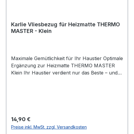
Karlie Vliesbezug für Heizmatte THERMO
MASTER - Klein
Maximale Gemütlichkeit für Ihr Haustier Optimale
Ergänzung zur Heizmatte THERMO MASTER
Klein Ihr Haustier verdient nur das Beste – und
genau das bietet der Karlie Vliesbezug für die
Heizmatte THERMO MASTER. Entwickelt, um die
Wärmeleistung der Heizmatte optimal zu
unterstützen, sorgt dieser Bezug für ein
angenehmes und behagliches Liegegefühl.
Speziell passend für die Heizmatte THERMO
Regulärer Preis:
14,90 €
MASTER Klein, ist dieser weiche Vliesbezug die
Preise inkl. MwSt. zzgl. Versandkosten
perfekte Ergänzung, um Ihrem Hund oder Ihrer