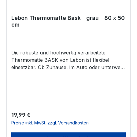
Lebon Thermomatte Bask - grau - 80 x 50
cm
Die robuste und hochwertig verarbeitete
Thermomatte BASK von Lebon ist flexibel
einsetzbar. Ob Zuhause, im Auto oder unterwegs
schützt die Matte Böden und Polster vor
Hundehaaren und Schmutz. Der hochwertige
Schaumstoff ist sehr stabil und formbeständig,
schützt die Gelenke vor harten Böden und sorgt
im Inneren für ein flauschiges Gefühl und eine
warme Liegefälche. Die weiche Schaumstoff-
Regulärer Preis:
19,99 €
Füllung speichert die Körperwärme des Tieres
Preise inkl. MwSt. zzgl. Versandkosten
und gibt sie wieder ab. Die Oberfläche ist
kuschelig weich und der Boden rutschfest und