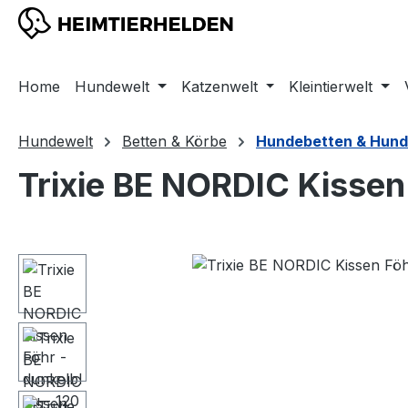
m Hauptinhalt springen
Zur Suche springen
Zur Hauptnavigation springen
Home
Hundewelt
Katzenwelt
Kleintierwelt
Hundewelt
Betten & Körbe
Hundebetten & Hund
Trixie BE NORDIC Kissen
Bildergalerie überspringen