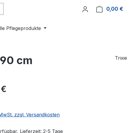
0,00 €
Ware
lle Pflegeprodukte
x 90 cm
Trixie
eis:
 €
. MwSt. zzgl. Versandkosten
fügbar, Lieferzeit: 2-5 Tage