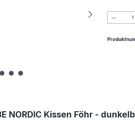
Produkt
Produktnu
BE NORDIC Kissen Föhr - dunkelb