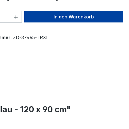
 Anzahl: Gib den gewünschten Wert ein 
In den Warenkorb
mmer:
ZD-37465-TRXI
lau - 120 x 90 cm"