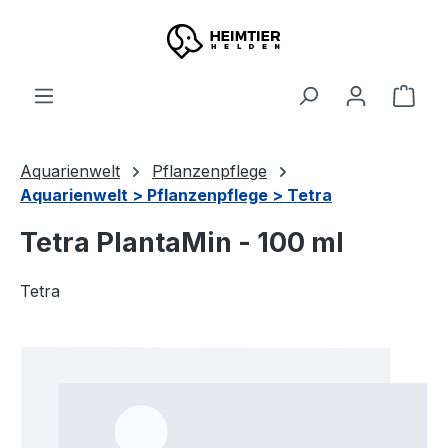
Zum Hauptinhalt springen
Ware
Aquarienwelt
Pflanzenpflege
Aquarienwelt > Pflanzenpflege > Tetra
Tetra PlantaMin - 100 ml
Tetra
Bildergalerie überspringen