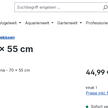
Vogelwelt
Aquarienwelt
Gartenwelt
Professione
ekissen
0 × 55 cm
Regulärer Pr
44,99 
Inhalt:
1
Preise inkl
Sofort ver