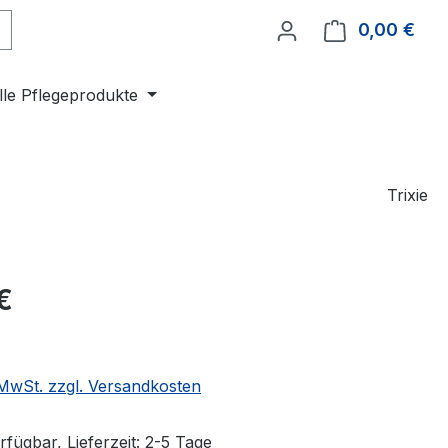
0,00 €
Ware
lle Pflegeprodukte
Trixie
eis:
€
. MwSt. zzgl. Versandkosten
fügbar, Lieferzeit: 2-5 Tage