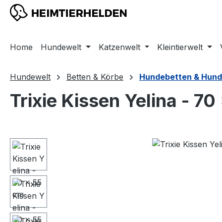
m Hauptinhalt springen
Zur Suche springen
Zur Hauptnavigation springen
Home
Hundewelt
Katzenwelt
Kleintierwelt
Hundewelt
Betten & Körbe
Hundebetten & Hund
Trixie Kissen Yelina - 7
Bildergalerie überspringen