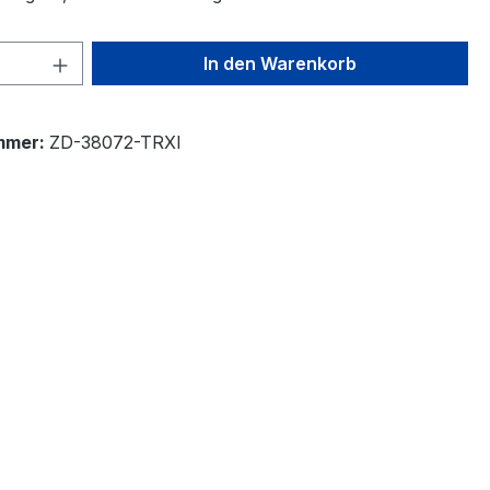
 Anzahl: Gib den gewünschten Wert ein 
In den Warenkorb
mmer:
ZD-38072-TRXI