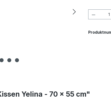
Produkt
Produktnu
issen Yelina - 70 × 55 cm"