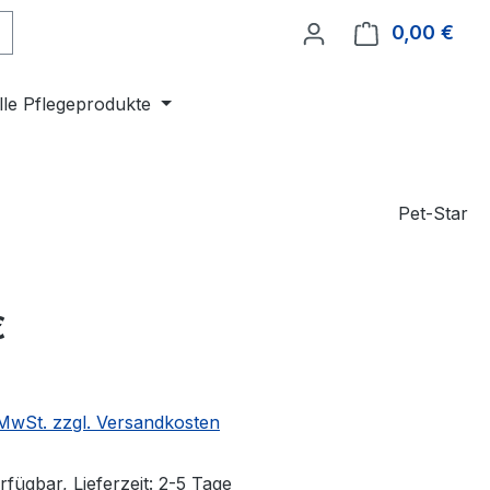
0,00 €
Ware
lle Pflegeprodukte
Pet-Star
eis:
€
. MwSt. zzgl. Versandkosten
fügbar, Lieferzeit: 2-5 Tage