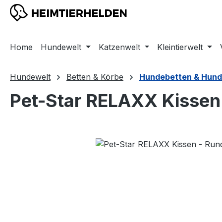
m Hauptinhalt springen
Zur Suche springen
Zur Hauptnavigation springen
Home
Hundewelt
Katzenwelt
Kleintierwelt
Hundewelt
Betten & Körbe
Hundebetten & Hund
Pet-Star RELAXX Kissen 
Bildergalerie überspringen