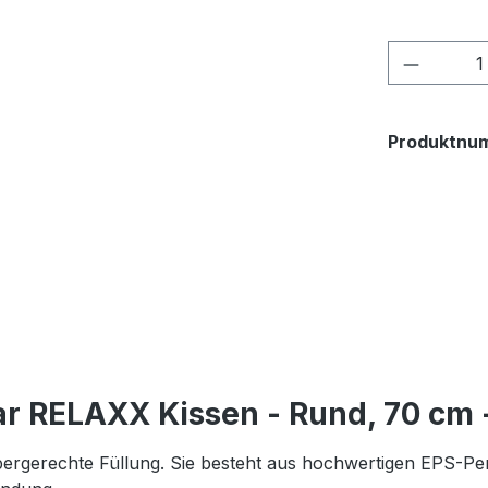
Produkt
Produktnu
r RELAXX Kissen - Rund, 70 cm -
rgerechte Füllung. Sie besteht aus hochwertigen EPS-Perle