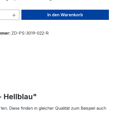
 Anzahl: Gib den gewünschten Wert ein 
In den Warenkorb
mmer:
ZD-PS-3019-022-R
 Hellblau"
n. Diese finden in gleicher Qualität zum Beispiel auch